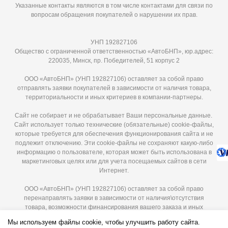
Указанные контакты являются в том числе контактами для связи по
вопросам обращения покупателей о нарушении их прав.
УНП 192827106
Общество с ограниченной ответственностью «АвтоБНП», юр.адрес:
220035, Минск, пр. Победителей, 51 корпус 2
ООО «АвтоБНП» (УНП 192827106) оставляет за собой право
отправлять заявки покупателей в зависимости от наличия товара,
территориальности и иных критериев в компании-партнеры.
Сайт не собирает и не обрабатывает Ваши персональные данные.
Сайт использует только технические (обязательные) cookie-файлы,
которые требуется для обеспечения функционирования сайта и не
подлежит отключению. Эти сookie-файлы не сохраняют какую-либо
информацию о пользователе, которая может быть использована в
маркетинговых целях или для учета посещаемых сайтов в сети
Интернет.
ООО «АвтоБНП» (УНП 192827106) оставляет за собой право
перенаправлять заявки в зависимости от наличия\отсутствия
товара, возможности финансирования вашего заказа и иных
критериев в компании-партнеры. Мы гарантируем защиту ваших
Мы используем файлы cookie, чтобы улучшить работу сайта.
персональных данных и используем их исключительно для