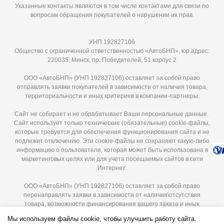
Указанные контакты являются в том числе контактами для связи по
вопросам обращения покупателей о нарушении их прав.
УНП 192827106
Общество с ограниченной ответственностью «АвтоБНП», юр.адрес:
220035, Минск, пр. Победителей, 51 корпус 2
ООО «АвтоБНП» (УНП 192827106) оставляет за собой право
отправлять заявки покупателей в зависимости от наличия товара,
территориальности и иных критериев в компании-партнеры.
Сайт не собирает и не обрабатывает Ваши персональные данные.
Сайт использует только технические (обязательные) cookie-файлы,
которые требуется для обеспечения функционирования сайта и не
подлежит отключению. Эти сookie-файлы не сохраняют какую-либо
информацию о пользователе, которая может быть использована в
маркетинговых целях или для учета посещаемых сайтов в сети
Интернет.
ООО «АвтоБНП» (УНП 192827106) оставляет за собой право
перенаправлять заявки в зависимости от наличия\отсутствия
товара, возможности финансирования вашего заказа и иных
критериев в компании-партнеры. Мы гарантируем защиту ваших
Мы используем файлы cookie, чтобы улучшить работу сайта.
персональных данных и используем их исключительно для