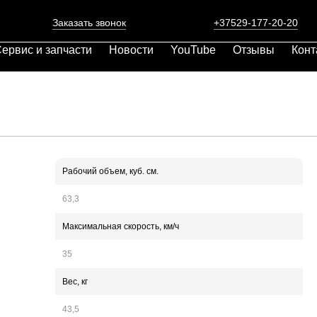
Заказать звонок
+37529-177-20-20
ервис и запчасти
Новости
YouTube
Отзывы
Конт
Рабочий объем, куб. см.
63,3
Максимальная скорость, км/ч
35
Вес, кг
43,5