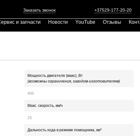
Заказать звонок
+37529-177-20-20
ервис и запчасти
Новости
YouTube
Отзывы
Конт
Мощность двигателя (макс), Вт
(возможны ограничения, заводом-изготовителем)
400
Макс. скорость, км/ч
25
Дальность хода в режиме помощника, км*