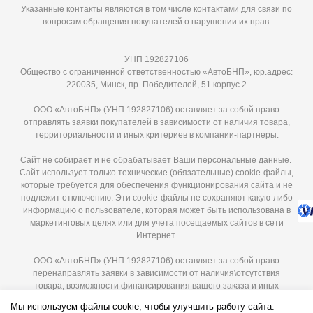
Указанные контакты являются в том числе контактами для связи по
вопросам обращения покупателей о нарушении их прав.
УНП 192827106
Общество с ограниченной ответственностью «АвтоБНП», юр.адрес:
220035, Минск, пр. Победителей, 51 корпус 2
ООО «АвтоБНП» (УНП 192827106) оставляет за собой право
отправлять заявки покупателей в зависимости от наличия товара,
территориальности и иных критериев в компании-партнеры.
Сайт не собирает и не обрабатывает Ваши персональные данные.
Сайт использует только технические (обязательные) cookie-файлы,
которые требуется для обеспечения функционирования сайта и не
подлежит отключению. Эти сookie-файлы не сохраняют какую-либо
информацию о пользователе, которая может быть использована в
маркетинговых целях или для учета посещаемых сайтов в сети
Интернет.
ООО «АвтоБНП» (УНП 192827106) оставляет за собой право
перенаправлять заявки в зависимости от наличия\отсутствия
товара, возможности финансирования вашего заказа и иных
критериев в компании-партнеры. Мы гарантируем защиту ваших
Мы используем файлы cookie, чтобы улучшить работу сайта.
персональных данных и используем их исключительно для