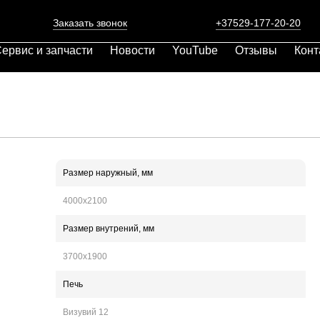
Заказать звонок
+37529-177-20-20
ервис и запчасти
Новости
YouTube
Отзывы
Конт
Размер наружный, мм
4000х2100
Размер внутрений,
мм
3700х1900
Печь
Визувий 12