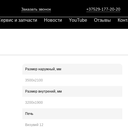
Заказать звонок
+37529-177-20-20
ервис и запчасти
Новости
YouTube
Отзывы
Конт
Размер наружный, мм
3500х2100
Размер внутрений,
мм
3200х1900
Печь
Визувий 12